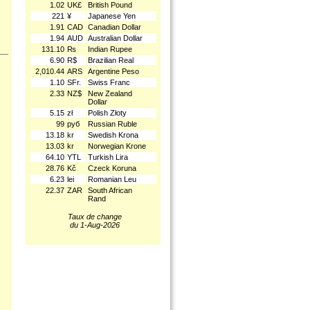
1.02
UK£
British Pound
221
¥
Japanese Yen
1.91
CAD
Canadian Dollar
1.94
AUD
Australian Dollar
131.10
₨
Indian Rupee
6.90
R$
Brazilian Real
2,010.44
ARS
Argentine Peso
1.10
SFr.
Swiss Franc
2.33
NZ$
New Zealand
Dollar
5.15
zł
Polish Złoty
.
99
руб
Russian Ruble
13.18
kr
Swedish Krona
13.03
kr
Norwegian Krone
64.10
YTL
Turkish Lira
28.76
Kč
Czeck Koruna
6.23
lei
Romanian Leu
22.37
ZAR
South African
Rand
Taux de change
du 1-Aug-2026