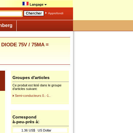
Langage
Approfondi
nberg
 DIODE 75V / 75MA =
Groupes d'articles
Ce produit est listé dans le groupe
d'articles suivant:
Semi-conducteurs 0..-1..
Correspond
à-peu-près à:
1.36
US$
US Dollar