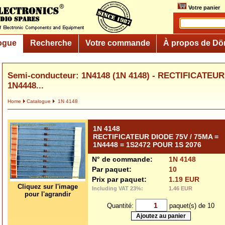
Votre panier
ogue
Recherche
Votre commande
À propos de Dö
Semi-conducteur: 1N4148 (1N 4148) - RECTIFICATEUR
1N4448...
Home
Catalogue
1N 4148
1N 4148
RECTIFICATEUR DIODE 75V / 75MA =
1N4448 = 1S2472 POUR 1S 2076
N° de commande:
1N 4148
Par paquet:
10
Prix par paquet:
1.19 EUR
Cliquez sur l'image
Including VAT 23%:
1.46 EUR
pour l'agrandir
Quantité:
paquet(s) de 10