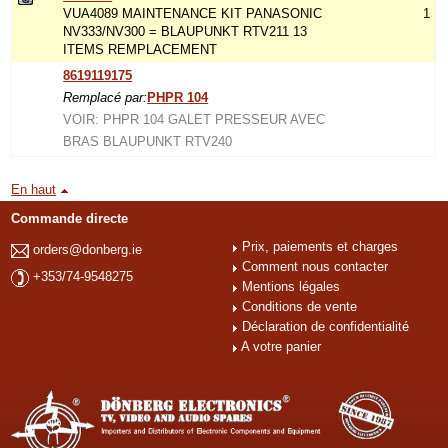
VUA4089 MAINTENANCE KIT PANASONIC
1
NV333/NV300 = BLAUPUNKT RTV211 13
ITEMS REMPLACEMENT
8619119175
Remplacé par:
PHPR 104
VOIR: PHPR 104 GALET PRESSEUR AVEC
BRAS BLAUPUNKT RTV240
En haut
Commande directe
Prix, paiements et charges
orders@donberg.ie
Comment nous contacter
+353/74-9548275
Mentions légales
Conditions de vente
Déclaration de confidentialité
A votre panier