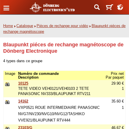
Home
Catalogue
Pièces de rechange pour vidéo
Blaupunkt piéces de
rechange magnétoscope
Blaupunkt piéces de rechange magnétoscope de
Dönberg Electronique
4 types dans ce groupe
Image
Numéro de commande
Prix net
Description
Par paquet
10125
29.90 €
TETE VIDEO VEH0121/VEH0103 2 TETE
1
PANASONIC NV333/BLAUPUNKT RTV211
14162
35.60 €
VXP0521 ROUE INTERMEDIAIRE PANASONIC
1
NVG7/NV230/NVG10/NVG12/TASHIKO
VVE921/BLAUPUNKT RTV444
23103/G
46.67 €