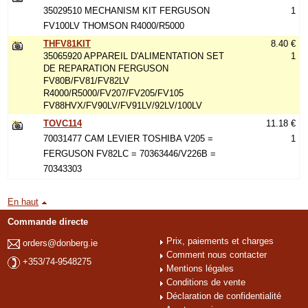
35029510 MECHANISM KIT FERGUSON
1
FV100LV THOMSON R4000/R5000
THFV81KIT
8.40 €
35065920 APPAREIL D'ALIMENTATION SET
1
DE REPARATION FERGUSON
FV80B/FV81/FV82LV
R4000/R5000/FV207/FV205/FV105
FV88HVX/FV90LV/FV91LV/92LV/100LV
TOVC114
11.18 €
70031477 CAM LEVIER TOSHIBA V205 =
1
FERGUSON FV82LC = 70363446/V226B =
70343303
En haut
Commande directe
Prix, paiements et charges
orders@donberg.ie
Comment nous contacter
+353/74-9548275
Mentions légales
Conditions de vente
Déclaration de confidentialité