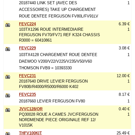
20187440 LINK SET (AVEC DES
1
ACCESSOIRES) TAKE UP CHARGEMENT
ROUE DENTEE FERGUSON FV80L/FV91LV
FEVC224
6.39 €
103TX1296 ROUE INTERMEDIAIRE
1
FERGUSON FV70/FV71 REF K324 CHASSIS
R3000 = 60410861
FEVC229
3.08 €
103TX4128 CHARGEMENT ROUE DENTEE
1
DAEWOO V200/V22/V225/V235/V50/V60
THOMSON FVB9 = 10393330
FEVC231
12.00 €
20187640 DRIVE LEVIER FERGUSON
1
FV80B/R4000/R5000/R6000 K402
FEVC235
8.17 €
20187660 LEVIER FERGUSON FV80
1
JVVC128/OR
0.40 €
PQ30028 ROUE A CAMES JVC/FERGUSON
1
NORDMENDE PIECE ORIGINALE REF 12/
V1015K
THFV100KIT
25.49 €