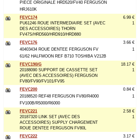
PIECE ORIGINALE HRD520/FV40 FERGUSON
HRJ610K
FEVC174
6.99 €
PU61246 ROUE INTERMEDIAIRE SET (AVEC
1
DES ACCESSOIRES) THORN
FV47S/HRD560/HRD910/HRD880
FEVC176
3.66 €
40403434 ROUE DENTEE FERGUSON FV
1
61/62 HALFMOON REF B710 TOSHIBA V212B
FEVC190/G
18.17 €
20188090 SUPPORT DE CASSETTE SET
1
(AVEC DES ACCESSOIRES) FERGUSON
FV80/FV90/FV101/FV95
FEVC200
0.84 €
20188520 REF48 FERGUSON FV80/R4000
1
FV100B/R5000/R6000
FEVC221
2.58 €
20187320 LINK SET (AVEC DES
1
ACCESSOIRES) SUPPLY CHARGEMENT
ROUE DENTEE FERGUSON FV80L
FEVC222
3.17 €