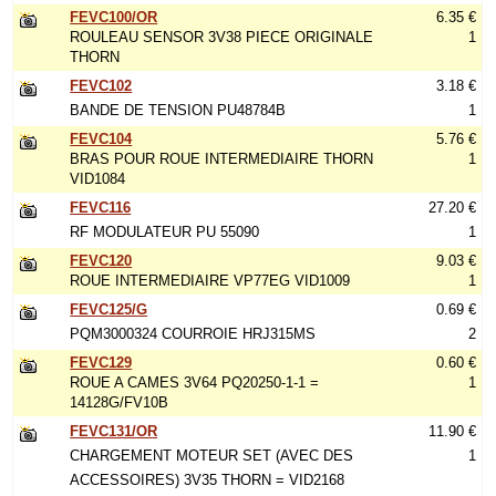
FEVC100/OR
6.35 €
ROULEAU SENSOR 3V38 PIECE ORIGINALE
1
THORN
FEVC102
3.18 €
BANDE DE TENSION PU48784B
1
FEVC104
5.76 €
BRAS POUR ROUE INTERMEDIAIRE THORN
1
VID1084
FEVC116
27.20 €
RF MODULATEUR PU 55090
1
FEVC120
9.03 €
ROUE INTERMEDIAIRE VP77EG VID1009
1
FEVC125/G
0.69 €
PQM3000324 COURROIE HRJ315MS
2
FEVC129
0.60 €
ROUE A CAMES 3V64 PQ20250-1-1 =
1
14128G/FV10B
FEVC131/OR
11.90 €
CHARGEMENT MOTEUR SET (AVEC DES
1
ACCESSOIRES) 3V35 THORN = VID2168