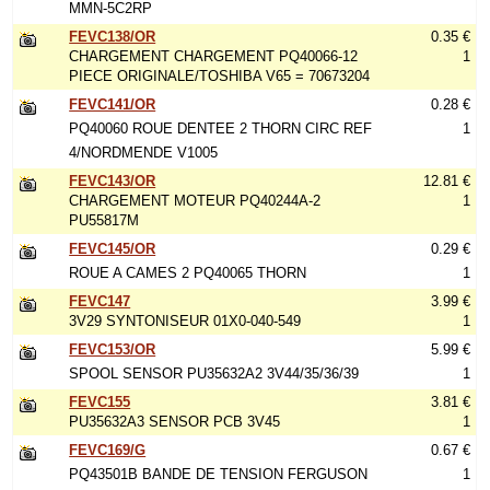
MMN-5C2RP
FEVC138/OR
0.35 €
CHARGEMENT CHARGEMENT PQ40066-12
1
PIECE ORIGINALE/TOSHIBA V65 = 70673204
FEVC141/OR
0.28 €
PQ40060 ROUE DENTEE 2 THORN CIRC REF
1
4/NORDMENDE V1005
FEVC143/OR
12.81 €
CHARGEMENT MOTEUR PQ40244A-2
1
PU55817M
FEVC145/OR
0.29 €
ROUE A CAMES 2 PQ40065 THORN
1
FEVC147
3.99 €
3V29 SYNTONISEUR 01X0-040-549
1
FEVC153/OR
5.99 €
SPOOL SENSOR PU35632A2 3V44/35/36/39
1
FEVC155
3.81 €
PU35632A3 SENSOR PCB 3V45
1
FEVC169/G
0.67 €
PQ43501B BANDE DE TENSION FERGUSON
1