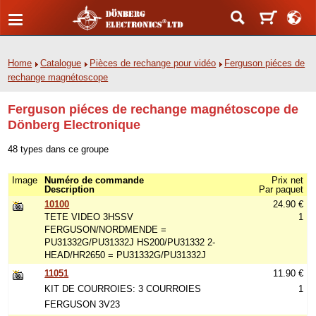
Home
Catalogue
Pièces de rechange pour vidéo
Ferguson piéces de
rechange magnétoscope
Ferguson piéces de rechange magnétoscope de
Dönberg Electronique
48 types dans ce groupe
Image
Numéro de commande
Prix net
Description
Par paquet
10100
24.90 €
TETE VIDEO 3HSSV
1
FERGUSON/NORDMENDE =
PU31332G/PU31332J HS200/PU31332 2-
HEAD/HR2650 = PU31332G/PU31332J
11051
11.90 €
KIT DE COURROIES: 3 COURROIES
1
FERGUSON 3V23