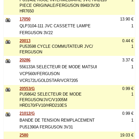
PIECE ORIGINALE/FERGUSON 8940/3V30
HR7650
17050
13.90 €
QLP3104-111 JVC CASSETTE LAMPE
1
FERGUSON 3V22
20013
0.44 €
PU53598 CYCLE COMMUTATEUR JVC/
1
FERGUSON
20286
3.37 €
556133A SELECTEUR DE MODE MATSUI
1
VCP560I/FERGUSON
VCR172L/GOLDSTAR/VCR7205
20553/G
0.99 €
PU58642 SELECTEUR DE MODE
1
FERGUSON/JVC/V1005M
HRD170/FV10/HRD210ES
21012/G
0.99 €
BANDE DE TENSION REMPLACEMENT
1
PU51390A FERGUSON 3V31
2580
19.03 €