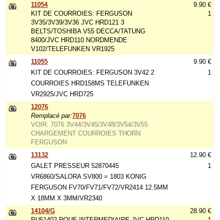
11054
9.90 €
KIT DE COURROIES: FERGUSON
1
3V35/3V39/3V36 JVC HRD121 3
BELTS/TOSHIBA V55 DECCA/TATUNG
8400/JVC HRD110 NORDMENDE
V102/TELEFUNKEN VR1925
11055
9.90 €
KIT DE COURROIES: FERGUSON 3V42 2
1
COURROIES HRD158MS TELEFUNKEN
VR2925/JVC HRD725
12076
Remplacé par:
7076
VOIR: 7076 3V44/3V45/3V48/3V54/3V55
CHARGEMENT COURROIES THORN
FERGUSON
13132
12.90 €
GALET PRESSEUR 52870445
1
VR6860/SALORA SV800 = 1803 KONIG
FERGUSON FV70/FV71/FV72/VR2414 12.5MM
X 18MM X 3MM/VR2340
14104/G
28.90 €
PU51402 ROUE INTERMEDIAIRE JVC HRD110
1