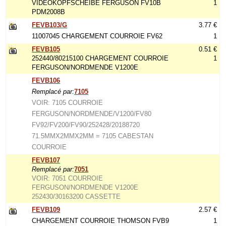
VIDEOKOPFSCHEIBE FERGUSON FV10B
1
PDM2008B
FEVB103/G
3.77 €
11007045 CHARGEMENT COURROIE FV62
1
FEVB105
0.51 €
252440/80215100 CHARGEMENT COURROIE
1
FERGUSON/NORDMENDE V1200E
FEVB106
Remplacé par:
7105
VOIR: 7105 COURROIE
FERGUSON/NORDMENDE/V1200/FV80
FV92/FV200/FV90/252428/20188720
71.5MMX2MMX2MM = 7105 CABESTAN
COURROIE
FEVB107
Remplacé par:
7051
VOIR: 7051 COURROIE
FERGUSON/NORDMENDE V1200E
252430/30163200 CASSETTE
FEVB109
2.57 €
CHARGEMENT COURROIE THOMSON FVB9
1