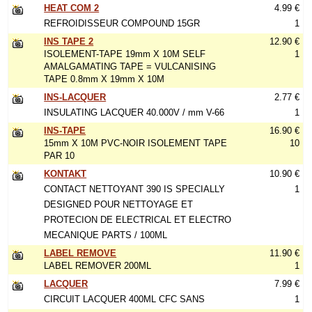
HEAT COM 2
4.99 €
REFROIDISSEUR COMPOUND 15GR
1
INS TAPE 2
12.90 €
ISOLEMENT-TAPE 19mm X 10M SELF
1
AMALGAMATING TAPE = VULCANISING
TAPE 0.8mm X 19mm X 10M
INS-LACQUER
2.77 €
INSULATING LACQUER 40.000V / mm V-66
1
INS-TAPE
16.90 €
15mm X 10M PVC-NOIR ISOLEMENT TAPE
10
PAR 10
KONTAKT
10.90 €
CONTACT NETTOYANT 390 IS SPECIALLY
1
DESIGNED POUR NETTOYAGE ET
PROTECION DE ELECTRICAL ET ELECTRO
MECANIQUE PARTS / 100ML
LABEL REMOVE
11.90 €
LABEL REMOVER 200ML
1
LACQUER
7.99 €
CIRCUIT LACQUER 400ML CFC SANS
1