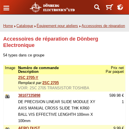
Home
Catalogue
Équipement pour ateliers
Accessoires de réparation
Accessoires de réparation de Dönberg
Electronique
54 types dans ce groupe
Image
Numéro de commande
Prix net
Description
Par paquet
2SC 2705-Y
Remplacé par:
2SC 2705
VOIR: 2SC 2705 TRANSISTOR TOSHIBA
38107335898
599.98 €
DE PRECISION LINEAR SLIDE MODULE XY
1
AXIS MANUAL CROSS SLIDE THK KR60
BALL VIS EFFECTIVE LENGHTH 100mm X
100mm
AERO DUST
9.99 €