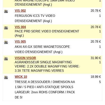
AKAI MAGNETOSCOPE 1989-1994 VIDEO
1
D'ENSEIGNEMENT (Angl.)
VIS 002
20.78 €
FERGUSON ICC5 TV VIDEO
1
D'ENSEIGNEMENT (Angl.)
VIS 004
20.78 €
PACE PRD SERIE VIDEO D'ENSEIGNEMENT
1
(Angl.)
VIS 005
20.78 €
AKAI AX-GX SERIE MAGNETOSCOPE
1
VIDEO D'ENSEIGNEMENT (Angl.)
VISION VISOR
31.90 €
AGRANDISSEUR SINGLE MAGNIFYING
1
VERRE: 2.2X DOUBLE MAGNIFYING VERRE:
3.3X TETE MAGNIFYING VERRES
WICK 10
18.99 €
TRESSE A DESSOUDER / DIMENSION AA
5
1.5M / 5 PIED / ANTI-STATIQUE SPOOLS
LARGEUR: 2mm ROHS CONFORM / PACK
DE 5!