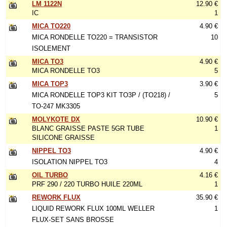
LM 1122N
12.90 €
IC
1
MICA TO220
4.90 €
MICA RONDELLE TO220 = TRANSISTOR
10
ISOLEMENT
MICA TO3
4.90 €
MICA RONDELLE TO3
5
MICA TOP3
3.90 €
MICA RONDELLE TOP3 KIT TO3P / (TO218) /
5
TO-247 MK3305
MOLYKOTE DX
10.90 €
BLANC GRAISSE PASTE 5GR TUBE
1
SILICONE GRAISSE
NIPPEL TO3
4.90 €
ISOLATION NIPPEL TO3
4
OIL TURBO
4.16 €
PRF 290 / 220 TURBO HUILE 220ML
1
REWORK FLUX
35.90 €
LIQUID REWORK FLUX 100ML WELLER
1
FLUX-SET SANS BROSSE