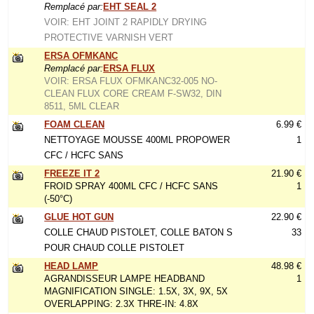
Remplacé par:
EHT SEAL 2
VOIR: EHT JOINT 2 RAPIDLY DRYING
PROTECTIVE VARNISH VERT
ERSA OFMKANC
Remplacé par:
ERSA FLUX
VOIR: ERSA FLUX OFMKANC32-005 NO-
CLEAN FLUX CORE CREAM F-SW32, DIN
8511, 5ML CLEAR
FOAM CLEAN
6.99 €
NETTOYAGE MOUSSE 400ML PROPOWER
1
CFC / HCFC SANS
FREEZE IT 2
21.90 €
FROID SPRAY 400ML CFC / HCFC SANS
1
(-50°C)
GLUE HOT GUN
22.90 €
COLLE CHAUD PISTOLET, COLLE BATON S
33
POUR CHAUD COLLE PISTOLET
HEAD LAMP
48.98 €
AGRANDISSEUR LAMPE HEADBAND
1
MAGNIFICATION SINGLE: 1.5X, 3X, 9X, 5X
OVERLAPPING: 2.3X THRE-IN: 4.8X