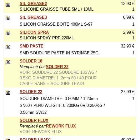
SIL GREASE2
13.90 €
SILICONE GRAISSE TUBE 5ML / 10ML
1
SIL GREASE3
6.99 €
SILICON GRAISSE BOITE 400ML S-97
1
SILICON SPRA
2.99 €
SILICON SPRAY PRF 220ML
1
SMD PASTE
32.90 €
SMD SOUDURE PASTE IN SYRINGE 25G
1
SOLDER 18
Remplacé par:
SOLDER 22
VOIR: SOUDURE 22 SOUDURE 18SWG /
0.5KG DIAMETRE: 1, 2mm 60 / 40 POUR
CABLE SANS = SOUDURE LEAD1
SOLDER 22
27.99 €
SOUDURE DIAMETRE: 0.80MM / 1.20mm
1
SN60 / PB40 WEIGHT: 0.200KG 0R 0.250KG /
0.56mm SW32
SOLDER FLUX
Remplacé par:
REWORK FLUX
VOIR: REWORK FLUX
SOLDER LEAD1
49.90 €