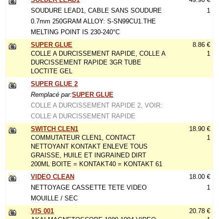
SOUDURE LEAD1, CABLE SANS SOUDURE
1
0.7mm 250GRAM ALLOY: S-SN99CU1.THE
MELTING POINT IS 230-240°C
SUPER GLUE
8.86 €
COLLE A DURCISSEMENT RAPIDE, COLLE A
1
DURCISSEMENT RAPIDE 3GR TUBE
LOCTITE GEL
SUPER GLUE 2
Remplacé par:
SUPER GLUE
COLLE A DURCISSEMENT RAPIDE 2, VOIR:
COLLE A DURCISSEMENT RAPIDE
SWITCH CLEN1
18.90 €
COMMUTATEUR CLEN1, CONTACT
1
NETTOYANT KONTAKT ENLEVE TOUS
GRAISSE, HUILE ET INGRAINED DIRT
200ML BOITE = KONTAKT40 = KONTAKT 61
VIDEO CLEAN
18.00 €
NETTOYAGE CASSETTE TETE VIDEO
1
MOUILLE / SEC
VIS 001
20.78 €