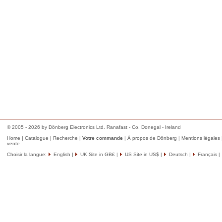
© 2005 - 2026 by Dönberg Electronics Ltd. Ranafast - Co. Donegal - Ireland
Home
|
Catalogue
|
Recherche
|
Votre commande
|
À propos de Dönberg
|
Mentions légales
vente
Choisir la langue:
English
|
UK Site in GB£
|
US Site in US$
|
Deutsch
|
Français
|