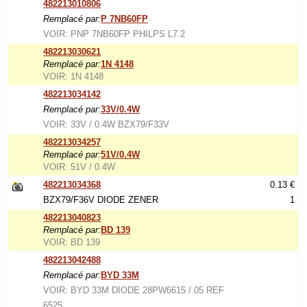
482213010806
Remplacé par:
P 7NB60FP
VOIR: PNP 7NB60FP PHILPS L7.2
482213030621
Remplacé par:
1N 4148
VOIR: 1N 4148
482213034142
Remplacé par:
33V/0.4W
VOIR: 33V / 0.4W BZX79/F33V
482213034257
Remplacé par:
51V/0.4W
VOIR: 51V / 0.4W
482213034368
0.13 €
BZX79/F36V DIODE ZENER
1
482213040823
Remplacé par:
BD 139
VOIR: BD 139
482213042488
Remplacé par:
BYD 33M
VOIR: BYD 33M DIODE 28PW6615 / 05 REF
6525