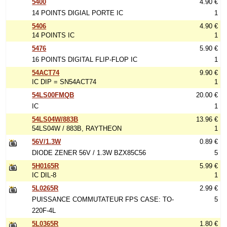
5400
4.90 €
14 POINTS DIGIAL PORTE IC
1
5406
4.90 €
14 POINTS IC
1
5476
5.90 €
16 POINTS DIGITAL FLIP-FLOP IC
1
54ACT74
9.90 €
IC DIP = SN54ACT74
1
54LS00FMQB
20.00 €
IC
1
54LS04W/883B
13.96 €
54LS04W / 883B, RAYTHEON
1
56V/1.3W
0.89 €
DIODE ZENER 56V / 1.3W BZX85C56
5
5H0165R
5.99 €
IC DIL-8
1
5L0265R
2.99 €
PUISSANCE COMMUTATEUR FPS CASE: TO-
5
220F-4L
5L0365R
1.80 €