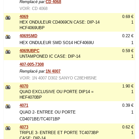
Remplacé par:
CD 4068
VOIR: CD 4068
4069
0.69 €
HEX ONDULEUR CD4069CN CASE: DIP-14
1
HCF4069UBP
4069SMD
0.22 €
HEX ONDULEUR SMD SO14 HCF4069U
1
4069UBPC
0.59 €
UNTAMPONED IC CASE: DIP-14
1
407-005-7308
Remplacé par:
1N 4007
VOIR: 1N 4007 D302 SANYO C28EH85NE
4070
1.90 €
QUAD EXCLUSIVE OU PORTE DIP14 =
1
HEF4070BP
4071
0.39 €
QUAD 2- ENTREE OU PORTE
1
CD4071BE/TC4071BP
4073
0.62 €
TRIPLE 3- ENTREE ET PORTE TC4073BP
1
CASE: DIP-14