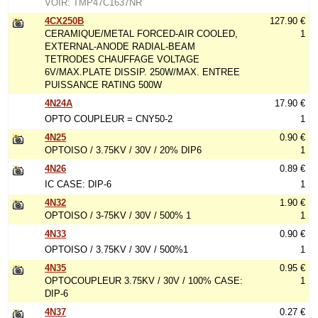
VOIR: TMP47C1637NR
4CX250B
127.90 €
CERAMIQUE/METAL FORCED-AIR COOLED,
1
EXTERNAL-ANODE RADIAL-BEAM
TETRODES CHAUFFAGE VOLTAGE
6V/MAX.PLATE DISSIP. 250W/MAX. ENTREE
PUISSANCE RATING 500W
4N24A
17.90 €
OPTO COUPLEUR = CNY50-2
1
4N25
0.90 €
OPTOISO / 3.75KV / 30V / 20% DIP6
1
4N26
0.89 €
IC CASE: DIP-6
1
4N32
1.90 €
OPTOISO / 3-75KV / 30V / 500% 1
1
4N33
0.90 €
OPTOISO / 3.75KV / 30V / 500%1
1
4N35
0.95 €
OPTOCOUPLEUR 3.75KV / 30V / 100% CASE:
1
DIP-6
4N37
0.27 €