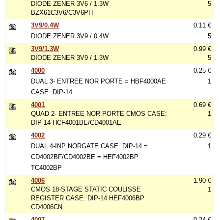
DIODE ZENER 3V6 / 1.3W
5
BZX61C3V6/C3V6PH
3V9/0.4W
0.11 €
DIODE ZENER 3V9 / 0.4W
5
3V9/1.3W
0.99 €
DIODE ZENER 3V9 / 1.3W
5
4000
0.25 €
DUAL 3- ENTREE NOR PORTE = HBF4000AE
1
CASE: DIP-14
4001
0.69 €
QUAD 2- ENTREE NOR PORTE CMOS CASE:
1
DIP-14 HCF4001BE/CD4001AE
4002
0.29 €
DUAL 4-INP NORGATE CASE: DIP-14 =
1
CD4002BF/CD4002BE = HEF4002BP
TC4002BP
4006
1.90 €
CMOS 18-STAGE STATIC COULISSE
1
REGISTER CASE: DIP-14 HEF4006BP
CD4006CN
4007
0.24 €