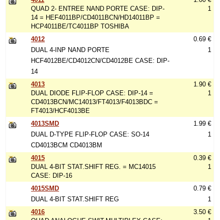
QUAD 2- ENTREE NAND PORTE CASE: DIP-
1
14 = HEF4011BP/CD4011BCN/HD14011BP =
HCP4011BE/TC4011BP TOSHIBA
4012
0.69 €
DUAL 4-INP NAND PORTE
1
HCF4012BE/CD4012CN/CD4012BE CASE: DIP-
14
4013
1.90 €
DUAL DIODE FLIP-FLOP CASE: DIP-14 =
1
CD4013BCN/MC14013/FT4013/F4013BDC =
FT4013/HCF4013BE
4013SMD
1.99 €
DUAL D-TYPE FLIP-FLOP CASE: SO-14
1
CD4013BCM CD4013BM
4015
0.39 €
DUAL 4-BIT STAT.SHIFT REG. = MC14015
1
CASE: DIP-16
4015SMD
0.79 €
DUAL 4-BIT STAT.SHIFT REG
1
4016
3.50 €