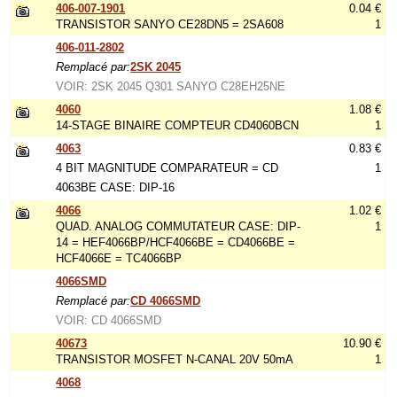
406-007-1901
0.04 €
TRANSISTOR SANYO CE28DN5 = 2SA608
1
406-011-2802
Remplacé par:
2SK 2045
VOIR: 2SK 2045 Q301 SANYO C28EH25NE
4060
1.08 €
14-STAGE BINAIRE COMPTEUR CD4060BCN
1
4063
0.83 €
4 BIT MAGNITUDE COMPARATEUR = CD
1
4063BE CASE: DIP-16
4066
1.02 €
QUAD. ANALOG COMMUTATEUR CASE: DIP-
1
14 = HEF4066BP/HCF4066BE = CD4066BE =
HCF4066E = TC4066BP
4066SMD
Remplacé par:
CD 4066SMD
VOIR: CD 4066SMD
40673
10.90 €
TRANSISTOR MOSFET N-CANAL 20V 50mA
1
4068