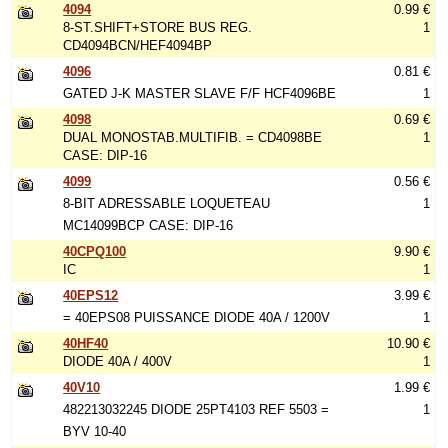
4094
0.99 €
8-ST.SHIFT+STORE BUS REG.
1
CD4094BCN/HEF4094BP
4096
0.81 €
GATED J-K MASTER SLAVE F/F HCF4096BE
1
4098
0.69 €
DUAL MONOSTAB.MULTIFIB. = CD4098BE
1
CASE: DIP-16
4099
0.56 €
8-BIT ADRESSABLE LOQUETEAU
1
MC14099BCP CASE: DIP-16
40CPQ100
9.90 €
IC
1
40EPS12
3.99 €
= 40EPS08 PUISSANCE DIODE 40A / 1200V
1
40HF40
10.90 €
DIODE 40A / 400V
1
40V10
1.99 €
482213032245 DIODE 25PT4103 REF 5503 =
1
BYV 10-40