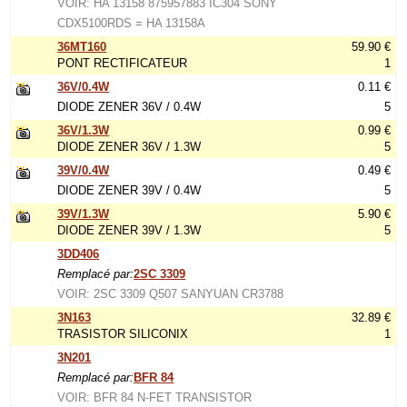
VOIR: HA 13158 875957883 IC304 SONY
CDX5100RDS = HA 13158A
36MT160
59.90 €
PONT RECTIFICATEUR
1
36V/0.4W
0.11 €
DIODE ZENER 36V / 0.4W
5
36V/1.3W
0.99 €
DIODE ZENER 36V / 1.3W
5
39V/0.4W
0.49 €
DIODE ZENER 39V / 0.4W
5
39V/1.3W
5.90 €
DIODE ZENER 39V / 1.3W
5
3DD406
Remplacé par:
2SC 3309
VOIR: 2SC 3309 Q507 SANYUAN CR3788
3N163
32.89 €
TRASISTOR SILICONIX
1
3N201
Remplacé par:
BFR 84
VOIR: BFR 84 N-FET TRANSISTOR