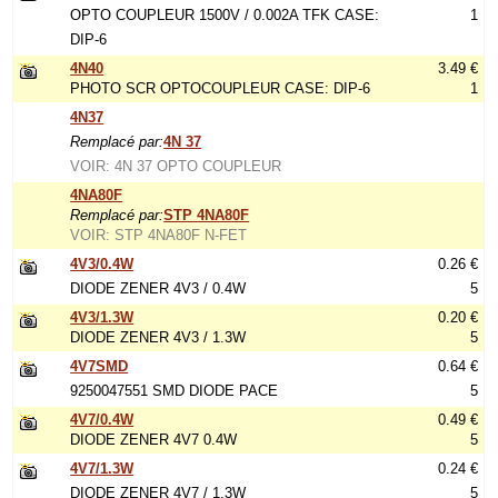
OPTO COUPLEUR 1500V / 0.002A TFK CASE:
1
DIP-6
4N40
3.49 €
PHOTO SCR OPTOCOUPLEUR CASE: DIP-6
1
4N37
Remplacé par:
4N 37
VOIR: 4N 37 OPTO COUPLEUR
4NA80F
Remplacé par:
STP 4NA80F
VOIR: STP 4NA80F N-FET
4V3/0.4W
0.26 €
DIODE ZENER 4V3 / 0.4W
5
4V3/1.3W
0.20 €
DIODE ZENER 4V3 / 1.3W
5
4V7SMD
0.64 €
9250047551 SMD DIODE PACE
5
4V7/0.4W
0.49 €
DIODE ZENER 4V7 0.4W
5
4V7/1.3W
0.24 €
DIODE ZENER 4V7 / 1.3W
5