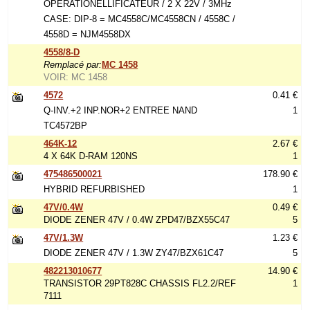
OPERATIONELLIFICATEUR / 2 X 22V / 3MHz
CASE: DIP-8 = MC4558C/MC4558CN / 4558C /
4558D = NJM4558DX
4558/8-D
Remplacé par:
MC 1458
VOIR: MC 1458
4572
0.41 €
Q-INV.+2 INP.NOR+2 ENTREE NAND
1
TC4572BP
464K-12
2.67 €
4 X 64K D-RAM 120NS
1
475486500021
178.90 €
HYBRID REFURBISHED
1
47V/0.4W
0.49 €
DIODE ZENER 47V / 0.4W ZPD47/BZX55C47
5
47V/1.3W
1.23 €
DIODE ZENER 47V / 1.3W ZY47/BZX61C47
5
482213010677
14.90 €
TRANSISTOR 29PT828C CHASSIS FL2.2/REF
1
7111