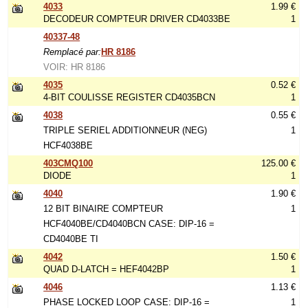
4033
1.99 €
DECODEUR COMPTEUR DRIVER CD4033BE
1
40337-48
Remplacé par:
HR 8186
VOIR: HR 8186
4035
0.52 €
4-BIT COULISSE REGISTER CD4035BCN
1
4038
0.55 €
TRIPLE SERIEL ADDITIONNEUR (NEG)
1
HCF4038BE
403CMQ100
125.00 €
DIODE
1
4040
1.90 €
12 BIT BINAIRE COMPTEUR
1
HCF4040BE/CD4040BCN CASE: DIP-16 =
CD4040BE TI
4042
1.50 €
QUAD D-LATCH = HEF4042BP
1
4046
1.13 €
PHASE LOCKED LOOP CASE: DIP-16 =
1