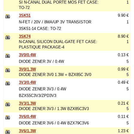
SI N-CANAL DUAL PORTE MOS FET CASE:
1
TO-72
3SK51
9.90 €
N-FET / 20V / 8MA/UP 3V TRANSISTOR
1
3SK51-14 CASE: TO-72
3SK74
8.90 €
N-CANAL SILICON DUAL-GATE FET CASE:
1
PLASTIQUE PACKAGE-4
3V0/0.4W
0.13 €
DIODE ZENER 3V / 0.4W
5
3V0/1.3W
0.99 €
DIODE ZENER 3V0 1.3W = BZX85C 3V0
5
3V3/0.4W
0.49 €
DIODE ZENER 3V3 / 0.4W
5
BZX55C3V3/ZPD3V3
3V3/1.3W
0.21 €
DIODE ZENER 3V3 / 1.3W BZX85C3V3
5
3V6/0.4W
0.11 €
DIODE ZENER 3V6 / 0.4W BZX79C3V6
5
3V6/1.3W
1.23 €