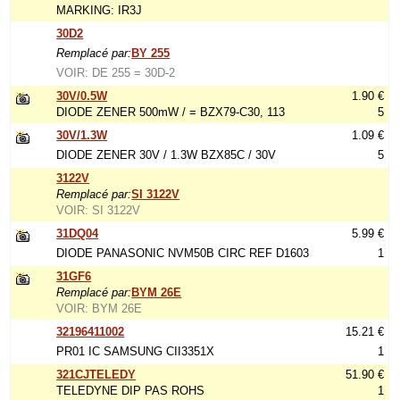
MARKING: IR3J
30D2
Remplacé par:
BY 255
VOIR: DE 255 = 30D-2
30V/0.5W
1.90 €
DIODE ZENER 500mW / = BZX79-C30, 113
5
30V/1.3W
1.09 €
DIODE ZENER 30V / 1.3W BZX85C / 30V
5
3122V
Remplacé par:
SI 3122V
VOIR: SI 3122V
31DQ04
5.99 €
DIODE PANASONIC NVM50B CIRC REF D1603
1
31GF6
Remplacé par:
BYM 26E
VOIR: BYM 26E
32196411002
15.21 €
PR01 IC SAMSUNG CII3351X
1
321CJTELEDY
51.90 €
TELEDYNE DIP PAS ROHS
1