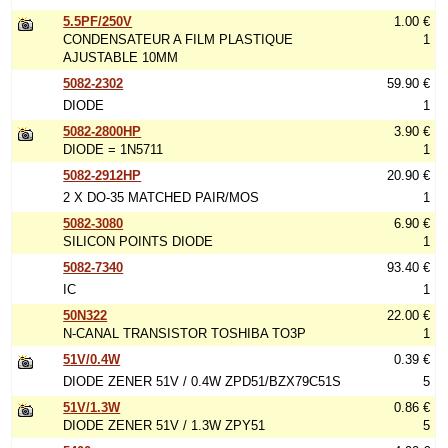
5.5PF/250V
1.00 €
CONDENSATEUR A FILM PLASTIQUE
1
AJUSTABLE 10MM
5082-2302
59.90 €
DIODE
1
5082-2800HP
3.90 €
DIODE = 1N5711
1
5082-2912HP
20.90 €
2 X DO-35 MATCHED PAIR/MOS
1
5082-3080
6.90 €
SILICON POINTS DIODE
1
5082-7340
93.40 €
IC
1
50N322
22.00 €
N-CANAL TRANSISTOR TOSHIBA TO3P
1
51V/0.4W
0.39 €
DIODE ZENER 51V / 0.4W ZPD51/BZX79C51S
5
51V/1.3W
0.86 €
DIODE ZENER 51V / 1.3W ZPY51
5