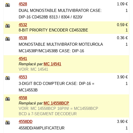
4528
1.09 €
DUAL MONOSTABLE MULTIVIBRATOR CASE:
1
DIP-16 CD4528B 8313 / 8304 / 8220/
4532
0.59 €
8-BIT PRIORITY ENCODER CD4532BE
1
4538
0.36 €
MONOSTABLE MULTIVIBRATOR MOTEUROLA
1
MC14538P/MC14538B CASE: DIP-16
4541
Remplacé par:
MC 14541
VOIR: MC 14541
4553
3.90 €
3-DIGIT BCD COMPTEUR CASE: DIP-16 =
1
MC14553B
4558
Remplacé par:
MC 14558BCP
VOIR: MC 14558BCP 16PIN! = MC14558BCP
BCD à 7-SEGMENT DECODEUR
4558DD
3.90 €
4558DD/AMPLIFICATEUR
1