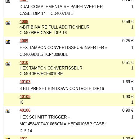
DUAL COMPLEMENTAIRE PAIR+INVERTER
1
CASE: DIP-14 = CD4007UBE
4008
0.59 €
4-BIT BINAIRE FULL ADDITIONNEUR
1
CD4008BE CASE: DIP-16
4009
0.25 €
HEX TAMPON CONVERTISSEUR/INVERTER =
1
CD4009UBE/HCF4009UBE
4010
0.51 €
HEX TAMPON CONVERTISSEUR
1
CD4010BE/HCF4010BE
40103
1.69 €
8-BIT-PRESET.BIN.DOWN CONTROLE DIP16
1
40105
1.90 €
IC
1
40106
0.90 €
HEX SCHMITT TRIGGER =
1
MC14584/CD40106BCN = HEF40106BP CASE:
DIP-14
4011
1.00 €