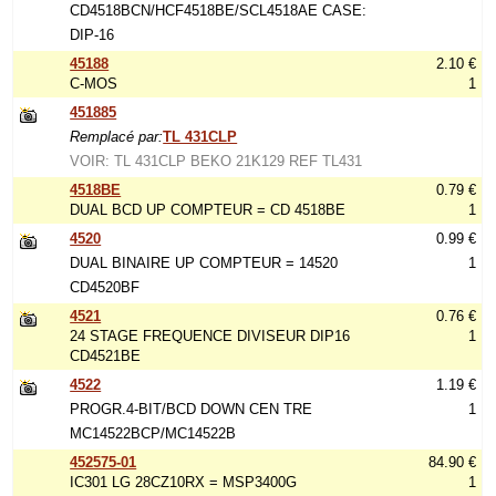
CD4518BCN/HCF4518BE/SCL4518AE CASE:
DIP-16
45188
2.10 €
C-MOS
1
451885
Remplacé par:
TL 431CLP
VOIR: TL 431CLP BEKO 21K129 REF TL431
4518BE
0.79 €
DUAL BCD UP COMPTEUR = CD 4518BE
1
4520
0.99 €
DUAL BINAIRE UP COMPTEUR = 14520
1
CD4520BF
4521
0.76 €
24 STAGE FREQUENCE DIVISEUR DIP16
1
CD4521BE
4522
1.19 €
PROGR.4-BIT/BCD DOWN CEN TRE
1
MC14522BCP/MC14522B
452575-01
84.90 €
IC301 LG 28CZ10RX = MSP3400G
1