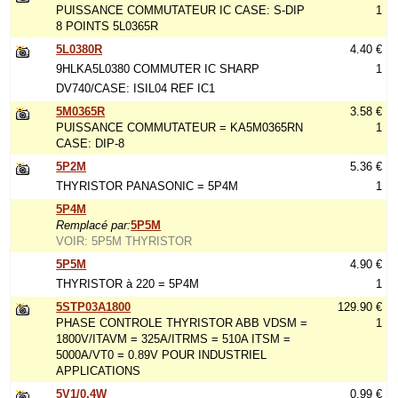
PUISSANCE COMMUTATEUR IC CASE: S-DIP
1
8 POINTS 5L0365R
5L0380R
4.40 €
9HLKA5L0380 COMMUTER IC SHARP
1
DV740/CASE: ISIL04 REF IC1
5M0365R
3.58 €
PUISSANCE COMMUTATEUR = KA5M0365RN
1
CASE: DIP-8
5P2M
5.36 €
THYRISTOR PANASONIC = 5P4M
1
5P4M
Remplacé par:
5P5M
VOIR: 5P5M THYRISTOR
5P5M
4.90 €
THYRISTOR à 220 = 5P4M
1
5STP03A1800
129.90 €
PHASE CONTROLE THYRISTOR ABB VDSM =
1
1800V/ITAVM = 325A/ITRMS = 510A ITSM =
5000A/VT0 = 0.89V POUR INDUSTRIEL
APPLICATIONS
5V1/0.4W
0.99 €