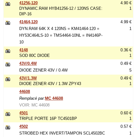
41256-120
4.90 €
DYNAMIC.RAM HYB41256-12 / 120NS CASE:
1
DIP-16
41464-120
4.99 €
DYN.RAM 64K X 4 120NS = KM41464-120 =
1
HY53C464LS-10 = TMS4464-10NL = IN4146P-
10
4148
0.36 €
SOD 80C DIODE
1
43V/0.4W
0.49 €
DIODE ZENER 43V / 0.4W
5
43V/1.3W
0.49 €
DIODE ZENER 43V / 1.3W ZPY43
1
44608
Remplacé par:
MC 44608
VOIR: MC 44608
4501
0.60 €
TRIPLE PORTE 16P TC4501BP
1
4502
0.57 €
STROBED HEX INVERT/TAMPON SCL4502BC
1