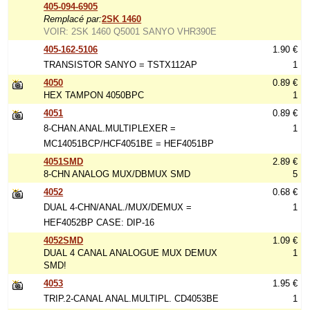
405-094-6905
Remplacé par:
2SK 1460
VOIR: 2SK 1460 Q5001 SANYO VHR390E
405-162-5106
1.90 €
TRANSISTOR SANYO = TSTX112AP
1
4050
0.89 €
HEX TAMPON 4050BPC
1
4051
0.89 €
8-CHAN.ANAL.MULTIPLEXER =
1
MC14051BCP/HCF4051BE = HEF4051BP
4051SMD
2.89 €
8-CHN ANALOG MUX/DBMUX SMD
5
4052
0.68 €
DUAL 4-CHN/ANAL./MUX/DEMUX =
1
HEF4052BP CASE: DIP-16
4052SMD
1.09 €
DUAL 4 CANAL ANALOGUE MUX DEMUX
1
SMD!
4053
1.95 €
TRIP.2-CANAL ANAL.MULTIPL. CD4053BE
1