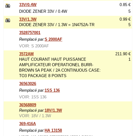
33V/0.4W
0.85 €
DIODE ZENER 33V / 0.4W
5
33V/1.3W
0.99 €
DIODE ZENER 33V / 1.3W = 1N4752A-TR
5
3528757001
Remplacé par:
S 2000AF
VOIR: S 2000AF
3572AM
211.90 €
HAUT COURANT HAUT PUISSANCE
1
AMPLIFICATEUR OPERATIONEL BURR-
BROWN 5A PEAK / 2A CONTINUOUS CASE:
TO3 PACKAGE 8 POINTS
36563026
Remplacé par:
1SS 136
VOIR: 1SS 136
36568809
Remplacé par:
18V/1.3W
VOIR: 18V / 1.3W
369-416A
Remplacé par:
HA 13158