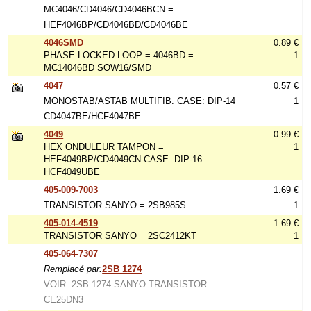
MC4046/CD4046/CD4046BCN =
HEF4046BP/CD4046BD/CD4046BE
4046SMD
0.89 €
PHASE LOCKED LOOP = 4046BD =
1
MC14046BD SOW16/SMD
4047
0.57 €
MONOSTAB/ASTAB MULTIFIB. CASE: DIP-14
1
CD4047BE/HCF4047BE
4049
0.99 €
HEX ONDULEUR TAMPON =
1
HEF4049BP/CD4049CN CASE: DIP-16
HCF4049UBE
405-009-7003
1.69 €
TRANSISTOR SANYO = 2SB985S
1
405-014-4519
1.69 €
TRANSISTOR SANYO = 2SC2412KT
1
405-064-7307
Remplacé par:
2SB 1274
VOIR: 2SB 1274 SANYO TRANSISTOR
CE25DN3