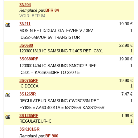
3N204
Remplacé par:
BFR 84
VOIR: BFR 84
3N211
19.90 €
MOS-N-FET-D/DUAL-GATE/VHF-V / 35V
1
IDSS>6MA/UP 6V TRANSISTOR
3S0680
22.90 €
1203001313 IC SAMSUNG TI14C5 REF IC801
1
3S0680RF
19.90 €
1203001494 IC SAMSUNG SMC102P REF
1
IC801 = KA3S0680RF TO-220 / 5
3S0765RF
19.90 €
IC DECCA
1
3S1265R
7.47 €
REGULATEUR SAMSUNG CW28C33N REF
1
EY835 = AA60-40011A = 5S1265R KA3S1265R
3S1265RF
1.99 €
REGULATEUR-IC
1
3SK101GR
Remplacé par:
BF 900