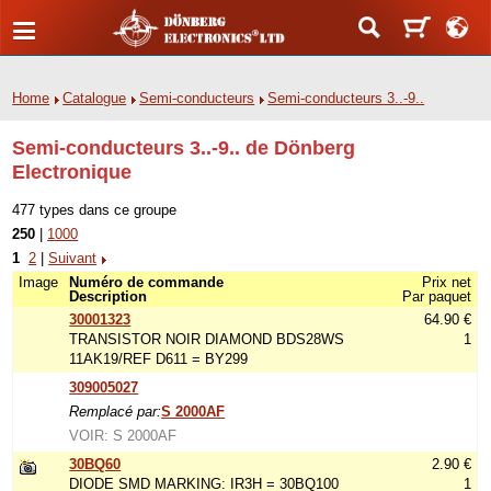
Home
Catalogue
Semi-conducteurs
Semi-conducteurs 3..-9..
Semi-conducteurs 3..-9.. de Dönberg
Electronique
477 types dans ce groupe
250
|
1000
1
2
|
Suivant
Image
Numéro de commande
Prix net
Description
Par paquet
30001323
64.90 €
TRANSISTOR NOIR DIAMOND BDS28WS
1
11AK19/REF D611 = BY299
309005027
Remplacé par:
S 2000AF
VOIR: S 2000AF
30BQ60
2.90 €
DIODE SMD MARKING: IR3H = 30BQ100
1