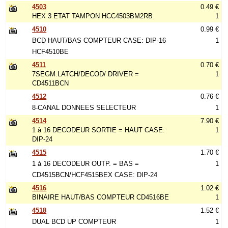
4503
0.49 €
HEX 3 ETAT TAMPON HCC4503BM2RB
1
4510
0.99 €
BCD HAUT/BAS COMPTEUR CASE: DIP-16
1
HCF4510BE
4511
0.70 €
7SEGM.LATCH/DECOD/ DRIVER =
1
CD4511BCN
4512
0.76 €
8-CANAL DONNEES SELECTEUR
1
4514
7.90 €
1 à 16 DECODEUR SORTIE = HAUT CASE:
1
DIP-24
4515
1.70 €
1 à 16 DECODEUR OUTP. = BAS =
1
CD4515BCN/HCF4515BEX CASE: DIP-24
4516
1.02 €
BINAIRE HAUT/BAS COMPTEUR CD4516BE
1
4518
1.52 €
DUAL BCD UP COMPTEUR
1