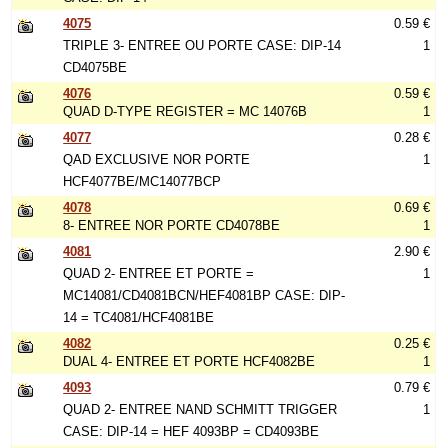
4075
0.59 €
TRIPLE 3- ENTREE OU PORTE CASE: DIP-14
1
CD4075BE
4076
0.59 €
QUAD D-TYPE REGISTER = MC 14076B
1
4077
0.28 €
QAD EXCLUSIVE NOR PORTE
1
HCF4077BE/MC14077BCP
4078
0.69 €
8- ENTREE NOR PORTE CD4078BE
1
4081
2.90 €
QUAD 2- ENTREE ET PORTE =
1
MC14081/CD4081BCN/HEF4081BP CASE: DIP-
14 = TC4081/HCF4081BE
4082
0.25 €
DUAL 4- ENTREE ET PORTE HCF4082BE
1
4093
0.79 €
QUAD 2- ENTREE NAND SCHMITT TRIGGER
1
CASE: DIP-14 = HEF 4093BP = CD4093BE