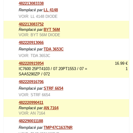
482213083338
Remplacé par:
LL 4148
VOIR: LL 4148 DIODE
482213083752
Remplacé par:
BYT 56M
VOIR: BYT 56M DIODE
482220913066
Remplacé par:
TDA 3653C
VOIR: TDA 3653C
482220915954
16.99 €
IC7600 25PT4103 / 07 20PT1553 / 07 =
1
SAA5290ZP / 072
482220916706
Remplacé par:
STRF 6654
VOIR: STRF 6654
482220990411
Remplacé par:
AN 7164
VOIR: AN 7164
482290011188
Remplacé par:
TMP47C1637NR