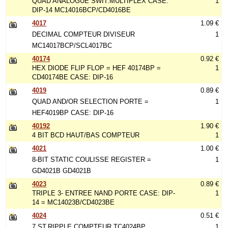
QUAD ANALOGUE SWIT.MULTIPLEX CASE:
1
DIP-14 MC14016BCP/CD4016BE
4017
1.09 €
DECIMAL COMPTEUR DIVISEUR
1
MC14017BCP/SCL4017BC
40174
0.92 €
HEX DIODE FLIP FLOP = HEF 40174BP =
1
CD40174BE CASE: DIP-16
4019
0.89 €
QUAD AND/OR SELECTION PORTE =
1
HEF4019BP CASE: DIP-16
40192
1.90 €
4 BIT BCD HAUT/BAS COMPTEUR
1
4021
1.00 €
8-BIT STATIC COULISSE REGISTER =
1
GD4021B GD4021B
4023
0.89 €
TRIPLE 3- ENTREE NAND PORTE CASE: DIP-
1
14 = MC14023B/CD4023BE
4024
0.51 €
7 ST.RIPPLE COMPTEUR TC4024BP
1