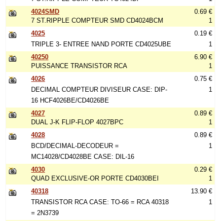
4024SMD
0.69 €
7 ST.RIPPLE COMPTEUR SMD CD4024BCM
1
4025
0.19 €
TRIPLE 3- ENTREE NAND PORTE CD4025UBE
1
40250
6.90 €
PUISSANCE TRANSISTOR RCA
1
4026
0.75 €
DECIMAL COMPTEUR DIVISEUR CASE: DIP-
1
16 HCF4026BE/CD4026BE
4027
0.89 €
DUAL J-K FLIP-FLOP 4027BPC
1
4028
0.89 €
BCD/DECIMAL-DECODEUR =
1
MC14028/CD4028BE CASE: DIL-16
4030
0.29 €
QUAD EXCLUSIVE-OR PORTE CD4030BEI
1
40318
13.90 €
TRANSISTOR RCA CASE: TO-66 = RCA 40318
1
= 2N3739