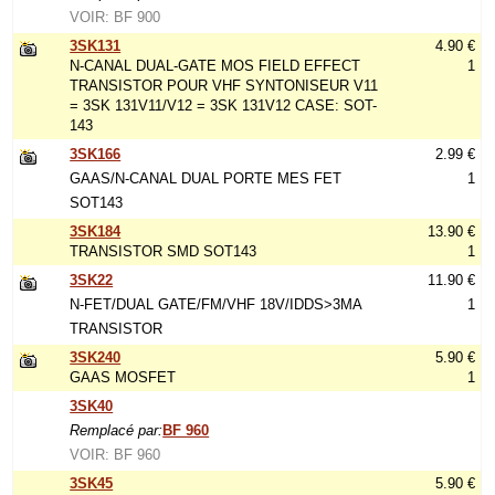
VOIR: BF 900
3SK131
4.90 €
N-CANAL DUAL-GATE MOS FIELD EFFECT
1
TRANSISTOR POUR VHF SYNTONISEUR V11
= 3SK 131V11/V12 = 3SK 131V12 CASE: SOT-
143
3SK166
2.99 €
GAAS/N-CANAL DUAL PORTE MES FET
1
SOT143
3SK184
13.90 €
TRANSISTOR SMD SOT143
1
3SK22
11.90 €
N-FET/DUAL GATE/FM/VHF 18V/IDDS>3MA
1
TRANSISTOR
3SK240
5.90 €
GAAS MOSFET
1
3SK40
Remplacé par:
BF 960
VOIR: BF 960
3SK45
5.90 €