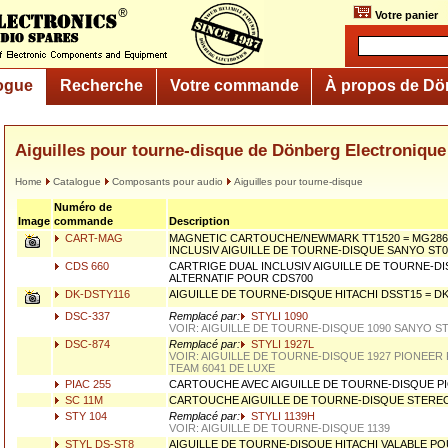
Votre panier
ogue
Recherche
Votre commande
À propos de Dö
Aiguilles pour tourne-disque de Dönberg Electronique
Home
Catalogue
Composants pour audio
Aiguilles pour tourne-disque
Numéro de
Image
commande
Description
CART-MAG
MAGNETIC CARTOUCHE/NEWMARK TT1520 = MG2861
INCLUSIV AIGUILLE DE TOURNE-DISQUE SANYO ST
CDS 660
CARTRIGE DUAL INCLUSIV AIGUILLE DE TOURNE-D
ALTERNATIF POUR CDS700
DK-DSTY116
AIGUILLE DE TOURNE-DISQUE HITACHI DSST15 = D
DSC-337
Remplacé par:
STYLI 1090
VOIR: AIGUILLE DE TOURNE-DISQUE 1090 SANYO S
DSC-874
Remplacé par:
STYLI 1927L
VOIR: AIGUILLE DE TOURNE-DISQUE 1927 PIONEER
TEAM 6041 DE LUXE
PIAC 255
CARTOUCHE AVEC AIGUILLE DE TOURNE-DISQUE P
SC 11M
CARTOUCHE AIGUILLE DE TOURNE-DISQUE STERE
STY 104
Remplacé par:
STYLI 1139H
VOIR: AIGUILLE DE TOURNE-DISQUE 1139
STYL DS-ST8
AIGUILLE DE TOURNE-DISQUE HITACHI VALABLE POU