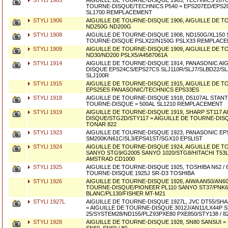
STYLI 1905
AIGUILLE DE TOURNE-DISQUE 1905, TECHNICS 207C
TOURNE-DISQUE/TECHNICS P540 = EPS207ED/EPS2
SL1700 REMPLACEMENT
STYLI 1906
AIGUILLE DE TOURNE-DISQUE 1906, AIGUILLE DE 
ND250G ND200G
STYLI 1908
AIGUILLE DE TOURNE-DISQUE 1908, ND150G/XL150 
TOURNE-DISQUE PSLX22/N150G PSLX33 REMPLAC
STYLI 1909
AIGUILLE DE TOURNE-DISQUE 1909, AIGUILLE DE 
ND30/ND200 PSLX5/A4587061A
STYLI 1914
AIGUILLE DE TOURNE-DISQUE 1914, PANASONIC AI
DISQUE EPS24CS/EPS27CS SLJ110R/SLJ7/SLBD22/SLJ
SLJ100R
STYLI 1915
AIGUILLE DE TOURNE-DISQUE 1915, AIGUILLE DE 
EPS25ES PANASONIC/TECHNICS EPS33ES
STYLI 1918
AIGUILLE DE TOURNE-DISQUE 1918, D5107AL STANT
TOURNE-DISQUE = 500AL SL1210 REMPLACEMENT
STYLI 1919
AIGUILLE DE TOURNE-DISQUE 1919, SHARP ST117 A
DISQUE/STG2D/STY117 = AIGUILLE DE TOURNE-DISQ
TONAR 822
STYLI 1923
AIGUILLE DE TOURNE-DISQUE 1923, PANASONIC EP
SM200K/N61C/SL3/EPS41ST/SGX10 EPSLIST
STYLI 1924
AIGUILLE DE TOURNE-DISQUE 1924, AIGUILLE DE 
SANYO STG9/G2005 SANYO 1020/STG8/HITACHI T53
AMSTRAD CD1000
STYLI 1925
AIGUILLE DE TOURNE-DISQUE 1925, TOSHIBA N62 / 63
TOURNE-DISQUE 1925J SR-D3 TOSHIBA
STYLI 1926
AIGUILLE DE TOURNE-DISQUE 1926, AIWA AN50/AN60
TOURNE-DISQUE/PIONEER PL110 SANYO ST37/PNK6
BLANC/PL130/FISHER MT-M21
STYLI 1927L
AIGUILLE DE TOURNE-DISQUE 1927L, JVC DT55/SHA
= AIGUILLE DE TOURNE-DISQUE 3012J/AN11/LX44P 
25/SYSTEM28/ND155/PLZ93PXE80 PXE850/STY138 / 8
STYLI 1928
AIGUILLE DE TOURNE-DISQUE 1928, SN80 SANSUI = 