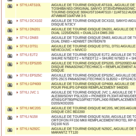
STYLI ATS10L
AIGUILLE DE TOURNE-DISQUE ATS10L, AIGUILLE D
TOSHIBA N53 ORIGINAL SANYO ST35VD/PANASONIC 
TOURNE-DISQUE 3004J/ST104/ATS10 / 11/ATS12 AU
ATVM8/AT10/ATVM 3-5
STYLI DCX102
AIGUILLE DE TOURNE-DISQUE DCX102, SANYO AIGU
DISQUE N73CY
STYLI DN201
AIGUILLE DE TOURNE-DISQUE DN201, AIGUILLE D
DUAL 1225/DN201 = DUAL1214 DMS 200
STYLI DN83
AIGUILLE DE TOURNE-DISQUE DN83, AIGUILLE DE
DUAL DN83 = ADN8/ET DN78/DN78
STYLI DT51
AIGUILLE DE TOURNE-DISQUE DT51, DT51 AIGUILL
NEVICO/JVC = NIVICO
STYLI EJT2
AIGUILLE DE TOURNE-DISQUE EJT2, AIGUILLE DE 
SHURE N75EDT2 = N75EDT12 = SHURE N75ED II = S
STYLI EPS205
AIGUILLE DE TOURNE-DISQUE EPS205, EPS205ED A
DISQUE PANASONIC/TECHNICS = REMPLACEMENT A
DISQUE
STYLI EPS25C
AIGUILLE DE TOURNE-DISQUE EPS25C, AIGUILLE 
EPS-25CS PANASONIC/TECHNICS SLB202 = EPS24CS
STYLI GP400I
AIGUILLE DE TOURNE-DISQUE GP400I, AIGUILLE D
POUR PHILIPS GP400II REMPLACEMENT 946D65
STYLI JVC 1
AIGUILLE DE TOURNE-DISQUE JVC 1, AIGUILLE DE
ALE300/SONY PSLX220 = PIONEER PL334T/ATN91/DE
ATN91/GP780/PN210/PXE770/PLJ400 REMPLACEMEN
D20S/XOD20S
STYLI MC20S
AIGUILLE DE TOURNE-DISQUE MC20S, MC20S AIGUI
DISQUE CEC BD2200
STYLI N15II
AIGUILLE DE TOURNE-DISQUE N15II, AIGUILLE DE
ORTOFON FF150 MKII REMPLACEMENT/ROTEL RP-8
DQ100 N15
STYLI N292C
AIGUILLE DE TOURNE-DISQUE N292C, AIGUILLE D
MARANTZ TT120