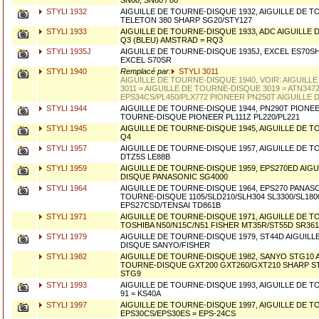
SN60, SN60 / 80
STYLI 1932
AIGUILLE DE TOURNE-DISQUE 1932, AIGUILLE DE 
TELETON 380 SHARP SG20/STY127
STYLI 1933
AIGUILLE DE TOURNE-DISQUE 1933, ADC AIGUILLE
Q3 (BLEU) AMSTRAD = RQ3
STYLI 1935J
AIGUILLE DE TOURNE-DISQUE 1935J, EXCEL ES70SH
EXCEL S70SR
STYLI 1940
Remplacé par:
STYLI 3011
AIGUILLE DE TOURNE-DISQUE 1940, VOIR: AIGUIL
3011 = AIGUILLE DE TOURNE-DISQUE 3019 = ATN3472
EPS34CS/PL450/PLX772 PIONEER PN250T AIGUILLE
STYLI 1944
AIGUILLE DE TOURNE-DISQUE 1944, PN290T PIONEE
TOURNE-DISQUE PIONEER PL111Z PL220/PL221
STYLI 1945
AIGUILLE DE TOURNE-DISQUE 1945, AIGUILLE DE 
Q4
STYLI 1957
AIGUILLE DE TOURNE-DISQUE 1957, AIGUILLE DE 
DTZ5S LE88B
STYLI 1959
AIGUILLE DE TOURNE-DISQUE 1959, EPS270ED AIG
DISQUE PANASONIC SG4000
STYLI 1964
AIGUILLE DE TOURNE-DISQUE 1964, EPS270 PANASO
TOURNE-DISQUE 1105/SLD210/SLH304 SL3300/SL1800
EPS27CSD/TENSAI TD861B
STYLI 1971
AIGUILLE DE TOURNE-DISQUE 1971, AIGUILLE DE 
TOSHIBA N50/N15C/N51 FISHER MT35R/ST55D SR361
STYLI 1979
AIGUILLE DE TOURNE-DISQUE 1979, ST44D AIGUILL
DISQUE SANYO/FISHER
STYLI 1982
AIGUILLE DE TOURNE-DISQUE 1982, SANYO STG10 A
TOURNE-DISQUE GXT200 GXT260/GXT210 SHARP ST
STG9
STYLI 1993
AIGUILLE DE TOURNE-DISQUE 1993, AIGUILLE DE 
91 = KS40A
STYLI 1997
AIGUILLE DE TOURNE-DISQUE 1997, AIGUILLE DE 
EPS30CS/EPS30ES = EPS-24CS