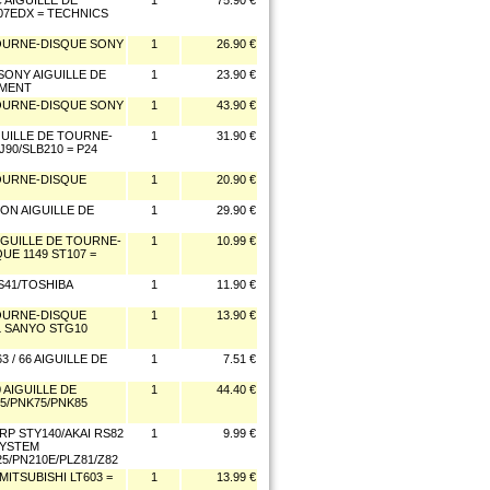
 AIGUILLE DE
1
75.90 €
07EDX = TECHNICS
TOURNE-DISQUE SONY
1
26.90 €
SONY AIGUILLE DE
1
23.90 €
EMENT
TOURNE-DISQUE SONY
1
43.90 €
GUILLE DE TOURNE-
1
31.90 €
90/SLB210 = P24
TOURNE-DISQUE
1
20.90 €
ON AIGUILLE DE
1
29.90 €
IGUILLE DE TOURNE-
1
10.99 €
UE 1149 ST107 =
S41/TOSHIBA
1
11.90 €
TOURNE-DISQUE
1
13.90 €
L SANYO STG10
 / 66 AIGUILLE DE
1
7.51 €
 AIGUILLE DE
1
44.40 €
5/PNK75/PNK85
RP STY140/AKAI RS82
1
9.99 €
SYSTEM
25/PN210E/PLZ81/Z82
MITSUBISHI LT603 =
1
13.99 €