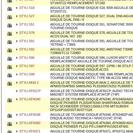
ST19/ST22 REMPLACEMENT ST19D
STYLI 518
AIGUILLE DE TOURNE-DISQUE 518, BSR AIGUILLE 
ST20/ST21
STYLI 527
AIGUILLE DE TOURNE-DISQUE 527, DUAL DN6 AIGU
DISQUE DUAL DN6 / 8
STYLI 551
AIGUILLE DE TOURNE-DISQUE 551, SONATONE 3509 
TOURNE-DISQUE
STYLI 578
AIGUILLE DE TOURNE-DISQUE 578, AIGUILLE DE T
ACOS DUAL NO: 182
STYLI 591
AIGUILLE DE TOURNE-DISQUE 591, AIGUILLE DE T
TETRAD = T3MS
STYLI 592
AIGUILLE DE TOURNE-DISQUE 592, AMSTRAD T30M
T20MS/TC11 T20MD
STYLI 596
AIGUILLE DE TOURNE-DISQUE 596, LUXOR 65977 ST
REMPLACEMENT AIGUILLE DE TOURNE-DISQUE AC
STYLI 597
AIGUILLE DE TOURNE-DISQUE 597, GP95 / 96 ST/L
AIGUILLE DE TOURNE-DISQUE ACOS
STYLI 598
AIGUILLE DE TOURNE-DISQUE 598, SM6 REMPLACEM
TOURNE-DISQUE MAGNETIC TYPE M6 ACOS/ M6E A
STYLI AKAI 2
AIGUILLE DE TOURNE-DISQUE AKAI 2, AIGUILLE DE
APMX570/AP500 SAMSUNG PL91005/CN252 PL89005T
STYLI AT81CP
AIGUILLE DE TOURNE-DISQUE AT81CP, AUDIO TECH
MAGNET SYSTEM REMPLACE AT3472P (T4P)
STYLI ATN340
AIGUILLE DE TOURNE-DISQUE ATN340, ATN3400/AIG
DISQUE PIONEER PL320/ATN340 SHARP/AKAI RS85/
NICA/ SCHNEIDER ST55D/JJ500/JJ700 MITSUBISHI
DP11/DP15/DSST35/STY118
STYLI ATN348
AIGUILLE DE TOURNE-DISQUE ATN348, ATN3482P AI
DISQUE AUDIO TECHNICA = NIVICO/JVC DT45
STYLI ATN360
AIGUILLE DE TOURNE-DISQUE ATN360, ATN3600 AIG
DISQUE PIONEER PL210 PS-LX46P/PXV1003 ATN91
STYLI ATN371
AIGUILLE DE TOURNE-DISQUE ATN371, ATN3711 AKAI