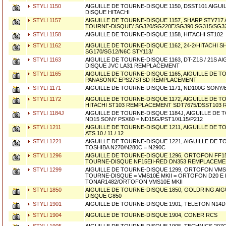
STYLI 1150
AIGUILLE DE TOURNE-DISQUE 1150, DSST101 AIGUI
DISQUE HITACHI
STYLI 1157
AIGUILLE DE TOURNE-DISQUE 1157, SHARP STY717 
TOURNE-DISQUE/ SG320/SG220E/SG390 SG315/SG32
STYLI 1158
AIGUILLE DE TOURNE-DISQUE 1158, HITACHI ST102
STYLI 1162
AIGUILLE DE TOURNE-DISQUE 1162, 24-2/HITACHI S
SG170/SG12/N6C STY113/
STYLI 1163
AIGUILLE DE TOURNE-DISQUE 1163, DT-Z1S / 21S A
DISQUE JVC LA31 REMPLACEMENT
STYLI 1165
AIGUILLE DE TOURNE-DISQUE 1165, AIGUILLE DE 
PANASONIC EPS27STSD REMPLACEMENT
STYLI 1171
AIGUILLE DE TOURNE-DISQUE 1171, ND100G SONY/
STYLI 1172
AIGUILLE DE TOURNE-DISQUE 1172, AIGUILLE DE 
HITACHI ST103 REMPLACEMENT SDT7675/DSST103 R
STYLI 1184J
AIGUILLE DE TOURNE-DISQUE 1184J, AIGUILLE DE
ND15 SONY PSX60 = ND15G/PST1/XL15/P212
STYLI 1211
AIGUILLE DE TOURNE-DISQUE 1211, AIGUILLE DE 
ATS 10 / 11 / 12
STYLI 1221
AIGUILLE DE TOURNE-DISQUE 1221, AIGUILLE DE 
TOSHIBA N270/N280C = N290C
STYLI 1296
AIGUILLE DE TOURNE-DISQUE 1296, ORTOFON FF15
TOURNE-DISQUE NF15EII-RED DN353 REMPLACEM
STYLI 1299
AIGUILLE DE TOURNE-DISQUE 1299, ORTOFON VMS2
TOURNE-DISQUE = VMS10E MKII = ORTOFON D20 E K
TONAR1482/ORTOFON VMS10E MKII
STYLI 1850
AIGUILLE DE TOURNE-DISQUE 1850, GOLDRING AIG
DISQUE G850
STYLI 1901
AIGUILLE DE TOURNE-DISQUE 1901, TELETON N14D
STYLI 1904
AIGUILLE DE TOURNE-DISQUE 1904, CONER RCS