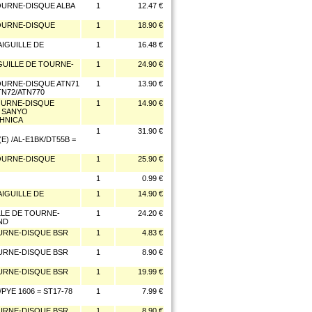
TOURNE-DISQUE ALBA
1
12.47 €
TOURNE-DISQUE
1
18.90 €
AIGUILLE DE
1
16.48 €
IGUILLE DE TOURNE-
1
24.90 €
TOURNE-DISQUE ATN71
1
13.90 €
TN72/ATN770
TOURNE-DISQUE
1
14.90 €
Z SANYO
CHNICA
1
31.90 €
E) /AL-E1BK/DT55B =
TOURNE-DISQUE
1
25.90 €
1
0.99 €
AIGUILLE DE
1
14.90 €
LLE DE TOURNE-
1
24.20 €
ND
OURNE-DISQUE BSR
1
4.83 €
OURNE-DISQUE BSR
1
8.90 €
OURNE-DISQUE BSR
1
19.99 €
PYE 1606 = ST17-78
1
7.99 €
OURNE-DISQUE BSR
1
8.90 €