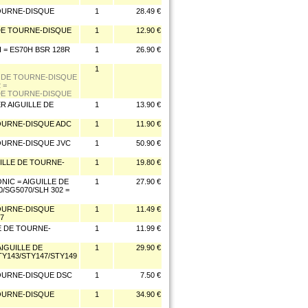
TOURNE-DISQUE
1
28.49 €
 DE TOURNE-DISQUE
1
12.90 €
 = ES70H BSR 128R
1
26.90 €
1
LE DE TOURNE-DISQUE
 =
 DE TOURNE-DISQUE
R AIGUILLE DE
1
13.90 €
TOURNE-DISQUE ADC
1
11.90 €
TOURNE-DISQUE JVC
1
50.90 €
UILLE DE TOURNE-
1
19.80 €
NIC = AIGUILLE DE
1
27.90 €
/SG5070/SLH 302 =
TOURNE-DISQUE
1
11.49 €
7
E DE TOURNE-
1
11.99 €
IGUILLE DE
1
29.90 €
Y143/STY147/STY149
TOURNE-DISQUE DSC
1
7.50 €
TOURNE-DISQUE
1
34.90 €