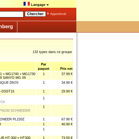
Langage
Approfondi
nberg
132 types dans ce groupe
Par
paquet
Prix net
 = MG1740 = MG1730
1
37.99 €
09 SANYO MG 09
ISQUE DN70
1
34.90 €
K-DSST15
1
29.90 €
1
TG6
1
 PN230 SCHNEIDER
IONEER PL220Z
1
67.90 €
O
1
40.90 €
1
R HT-300 = HT300
1
73.50 €