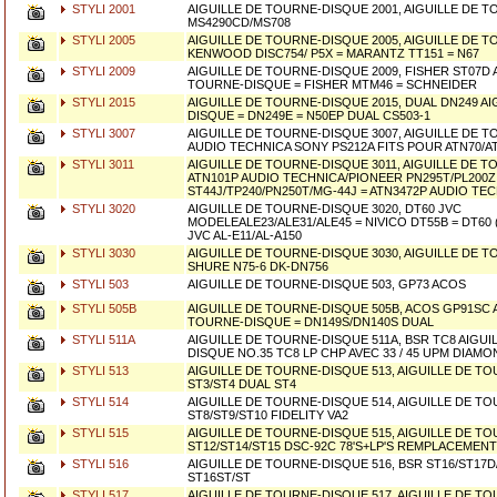
STYLI 2001
AIGUILLE DE TOURNE-DISQUE 2001, AIGUILLE DE 
MS4290CD/MS708
STYLI 2005
AIGUILLE DE TOURNE-DISQUE 2005, AIGUILLE DE 
KENWOOD DISC754/ P5X = MARANTZ TT151 = N67
STYLI 2009
AIGUILLE DE TOURNE-DISQUE 2009, FISHER ST07D 
TOURNE-DISQUE = FISHER MTM46 = SCHNEIDER
STYLI 2015
AIGUILLE DE TOURNE-DISQUE 2015, DUAL DN249 A
DISQUE = DN249E = N50EP DUAL CS503-1
STYLI 3007
AIGUILLE DE TOURNE-DISQUE 3007, AIGUILLE DE 
AUDIO TECHNICA SONY PS212A FITS POUR ATN70/A
STYLI 3011
AIGUILLE DE TOURNE-DISQUE 3011, AIGUILLE DE 
ATN101P AUDIO TECHNICA/PIONEER PN295T/PL200
ST44J/TP240/PN250T/MG-44J = ATN3472P AUDIO TE
STYLI 3020
AIGUILLE DE TOURNE-DISQUE 3020, DT60 JVC
MODELEALE23/ALE31/ALE45 = NIVICO DT55B = DT60 (
JVC AL-E11/AL-A150
STYLI 3030
AIGUILLE DE TOURNE-DISQUE 3030, AIGUILLE DE 
SHURE N75-6 DK-DN756
STYLI 503
AIGUILLE DE TOURNE-DISQUE 503, GP73 ACOS
STYLI 505B
AIGUILLE DE TOURNE-DISQUE 505B, ACOS GP91SC 
TOURNE-DISQUE = DN149S/DN140S DUAL
STYLI 511A
AIGUILLE DE TOURNE-DISQUE 511A, BSR TC8 AIGUI
DISQUE NO.35 TC8 LP CHP AVEC 33 / 45 UPM DIAMO
STYLI 513
AIGUILLE DE TOURNE-DISQUE 513, AIGUILLE DE T
ST3/ST4 DUAL ST4
STYLI 514
AIGUILLE DE TOURNE-DISQUE 514, AIGUILLE DE T
ST8/ST9/ST10 FIDELITY VA2
STYLI 515
AIGUILLE DE TOURNE-DISQUE 515, AIGUILLE DE T
ST12/ST14/ST15 DSC-92C 78'S+LP'S REMPLACEMENT
STYLI 516
AIGUILLE DE TOURNE-DISQUE 516, BSR ST16/ST17D/
ST16ST/ST
STYLI 517
AIGUILLE DE TOURNE-DISQUE 517, AIGUILLE DE T