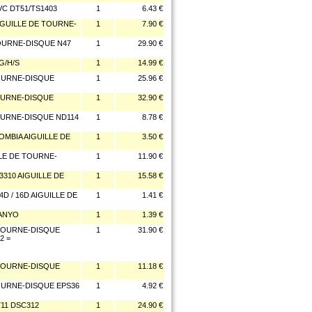
VC DT51/TS1403
1
6.43 €
IGUILLE DE TOURNE-
1
7.90 €
TOURNE-DISQUE N47
1
29.90 €
G/H/S
1
14.99 €
TOURNE-DISQUE
1
25.96 €
TOURNE-DISQUE
1
32.90 €
TOURNE-DISQUE ND114
1
8.78 €
OMBIA AIGUILLE DE
1
3.50 €
LLE DE TOURNE-
1
11.90 €
310 AIGUILLE DE
1
15.58 €
D / 16D AIGUILLE DE
1
1.41 €
SANYO
1
1.39 €
 TOURNE-DISQUE
1
31.90 €
2 =
 TOURNE-DISQUE
1
11.18 €
TOURNE-DISQUE EPS36
1
4.92 €
711 DSC312
1
24.90 €