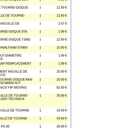
DE TOURNE-DISQUE
1
12.90 €
ILLE DE TOURNE-
1
13.90 €
AIGUILLE DE
1
2.67 €
OURNE-DISQUE 9TA
1
1.99 €
OURNE-DISQUE T3MD
1
12.90 €
D/WALTHAM STM50
1
10.90 €
/LP DIAMETRE:
1
1.99 €
OS
P SAP REMPLACEMENT
1
1.99 €
ENT AIGUILLE DE
1
25.90 €
COS
 TOURNE-DISQUE AKAI
1
20.90 €
/SCM8550 N77
NICA T4P MOVING
1
62.90 €
UILLE DE TOURNE-
1
35.90 €
AUDIO TECHNICA
GUILLE DE TOURNE-
1
19.90 €
UILLE DE TOURNE-
1
34.90 €
 RS 90
1
28.90 €