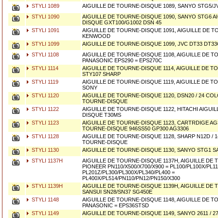
STYLI 1089
AIGUILLE DE TOURNE-DISQUE 1089, SANYO STG5/J
STYLI 1090
AIGUILLE DE TOURNE-DISQUE 1090, SANYO STG6 A
DISQUE GXT100/G1002 DSN 45
STYLI 1091
AIGUILLE DE TOURNE-DISQUE 1091, AIGUILLE DE 
KENWOOD
STYLI 1099
AIGUILLE DE TOURNE-DISQUE 1099, JVC DT33 DT33
STYLI 1108
AIGUILLE DE TOURNE-DISQUE 1108, AIGUILLE DE 
PANASONIC EPS290 = EPS270C
STYLI 1114
AIGUILLE DE TOURNE-DISQUE 1114, AIGUILLE DE 
STY107 SHARP
STYLI 1119
AIGUILLE DE TOURNE-DISQUE 1119, AIGUILLE DE 
SONY
STYLI 1120
AIGUILLE DE TOURNE-DISQUE 1120, DSN20 / 24 COL
TOURNE-DISQUE
STYLI 1122
AIGUILLE DE TOURNE-DISQUE 1122, HITACHI AIGUI
DISQUE T30MS
STYLI 1123
AIGUILLE DE TOURNE-DISQUE 1123, CARTRDIGE AG3
TOURNE-DISQUE 946SS50 GP300 AG3306
STYLI 1128
AIGUILLE DE TOURNE-DISQUE 1128, SHARP N12D / 14
TOURNE-DISQUE
STYLI 1130
AIGUILLE DE TOURNE-DISQUE 1130, SANYO STG1 
STYLI 1137H
AIGUILLE DE TOURNE-DISQUE 1137H, AIGUILLE DE
PIONEER PN110/X500/X700/X900 = PL100/PL100X/PL11
PL201Z/PL300/PL300X/PL340/PL400 =
PL400X/PL514/PN110/PN12/PN150/X300
STYLI 1139H
AIGUILLE DE TOURNE-DISQUE 1139H, AIGUILLE DE
SANSUI SN28/SN37 SG450E
STYLI 1148
AIGUILLE DE TOURNE-DISQUE 1148, AIGUILLE DE 
PANASONIC = EPS36STSD
STYLI 1149
AIGUILLE DE TOURNE-DISQUE 1149, SANYO 2611 / 2