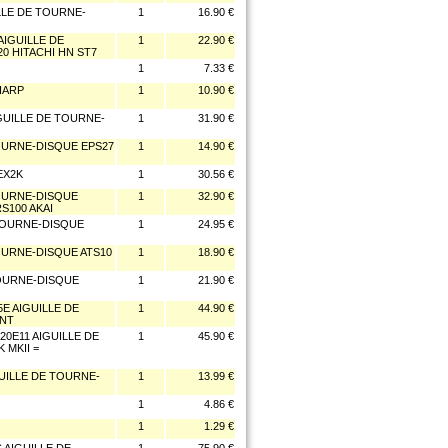
LLE DE TOURNE-
1
16.90 €
AIGUILLE DE
1
22.90 €
0 HITACHI HN ST7
1
7.33 €
HARP
1
10.90 €
IGUILLE DE TOURNE-
1
31.90 €
TOURNE-DISQUE EPS27
1
14.90 €
EX2K
1
30.56 €
TOURNE-DISQUE
1
32.90 €
S100 AKAI
 TOURNE-DISQUE
1
24.95 €
TOURNE-DISQUE ATS10
1
18.90 €
TOURNE-DISQUE
1
21.90 €
E AIGUILLE DE
1
44.90 €
ENT
0E11 AIGUILLE DE
1
45.90 €
 MKII =
UILLE DE TOURNE-
1
13.99 €
1
4.86 €
1
1.29 €